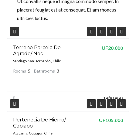
Ut convallis neque id magna commodo semper. In
placerat feugiat est at consequat. Etiam rhoncus
ultricies luctus.
VENTA
Terreno Parcela De
UF20.000
Agrado/ Nos
Santiago, San Bernardo , Chile
Rooms
5
Bathrooms
3
1 AÑO AGO
VENTA
Pertenecia De Hierro/
UF105.000
Copiapo
Atacama, Copiapó , Chile