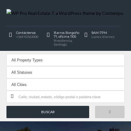
Contáctenos
Barros Borgoño
9AM-7PM
71, oficina 1105
+569 92563000
Lunes-Viernes
Providencia,
Santiago