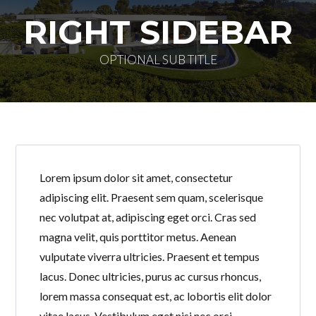
RIGHT SIDEBAR
OPTIONAL SUB TITLE
Log in
Don't have an account?
Create your
Lorem ipsum dolor sit amet, consectetur
account,
it takes less than a minute.
adipiscing elit. Praesent sem quam, scelerisque
Nombre de usuario
nec volutpat at, adipiscing eget orci. Cras sed
magna velit, quis porttitor metus. Aenean
vulputate viverra ultricies. Praesent et tempus
Password
lacus. Donec ultricies, purus ac cursus rhoncus,
lorem massa consequat est, ac lobortis elit dolor
vitae lacus. Vestibulum eget nisi nec orci