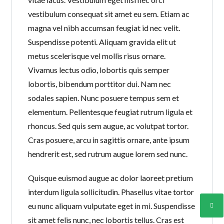
INICIAR SESIÓN
vestibulum consequat sit amet eu sem. Etiam ac
magna vel nibh accumsan feugiat id nec velit.
Suspendisse potenti. Aliquam gravida elit ut
metus scelerisque vel mollis risus ornare.
Lost your password?
Vivamus lectus odio, lobortis quis semper
lobortis, bibendum porttitor dui. Nam nec
sodales sapien. Nunc posuere tempus sem et
elementum. Pellentesque feugiat rutrum ligula et
rhoncus. Sed quis sem augue, ac volutpat tortor.
Cras posuere, arcu in sagittis ornare, ante ipsum
hendrerit est, sed rutrum augue lorem sed nunc.
Quisque euismod augue ac dolor laoreet pretium
interdum ligula sollicitudin. Phasellus vitae tortor
eu nunc aliquam vulputate eget in mi. Suspendisse
sit amet felis nunc, nec lobortis tellus. Cras est