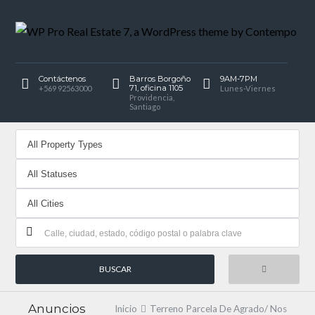
Contáctenos
Barros Borgoño
9AM-7PM
71, oficina 1105
+569 92563000
Lunes-Viernes
Providencia,
Santiago
Anuncios
Inicio
Terreno Parcela De Agrado/ Nos