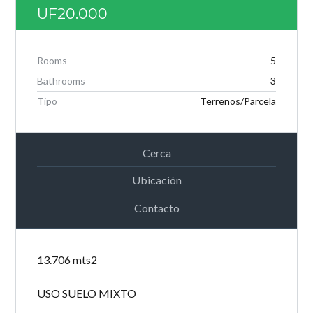
INICIAR SESIÓN
UF20.000
Rooms
5
Bathrooms
3
Lost your password?
Tipo
Terrenos/Parcela
Cerca
Ubicación
Contacto
13.706 mts2
USO SUELO MIXTO