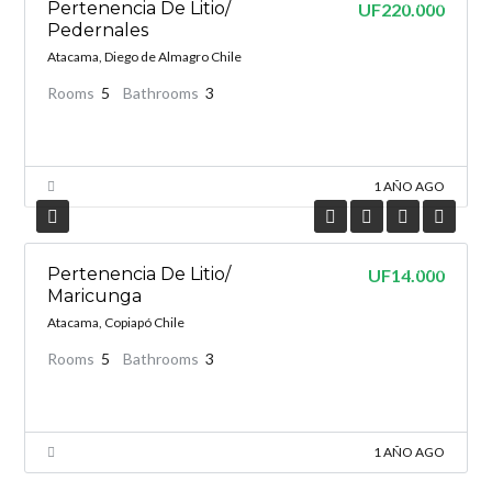
VENTA
Pertenencia De Litio/
UF220.000
Pedernales
Atacama, Diego de Almagro Chile
Rooms
5
Bathrooms
3
1 AÑO AGO
VENTA
Pertenencia De Litio/
UF14.000
Maricunga
Atacama, Copiapó Chile
Rooms
5
Bathrooms
3
1 AÑO AGO