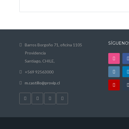
SÍGUENO
Barros Borgoño 71, oficina 1105
Providencia
Santiago, CHILE,
+569 92563000
m.castillo@provip.cl