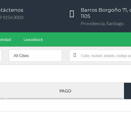
táctenos
Barros Borgoño 71, o
1105
9 92563000
Providencia, Santiago
piedad
Leaseback
PAGO