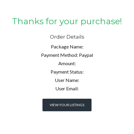
Thanks for your purchase!
Order Details
Package Name:
Payment Method: Paypal
Log in
Amount:
Don't have an account?
Create your
Payment Status:
account,
it takes less than a minute.
User Name:
User Email:
Nombre de usuario
VIEW YOUR LISTINGS
Password