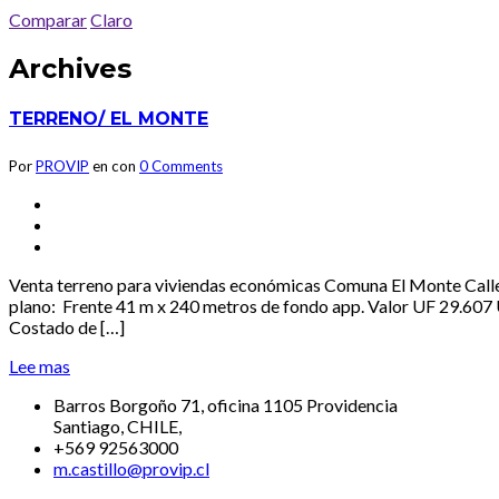
Comparar
Claro
Archives
TERRENO/ EL MONTE
Por
PROVIP
en
con
0 Comments
Venta terreno para viviendas económicas Comuna El Monte Calle
plano: Frente 41 m x 240 metros de fondo app. Valor UF 29.607 U
Costado de […]
Lee mas
Barros Borgoño 71, oficina 1105 Providencia
Santiago, CHILE,
+569 92563000
m.castillo@provip.cl