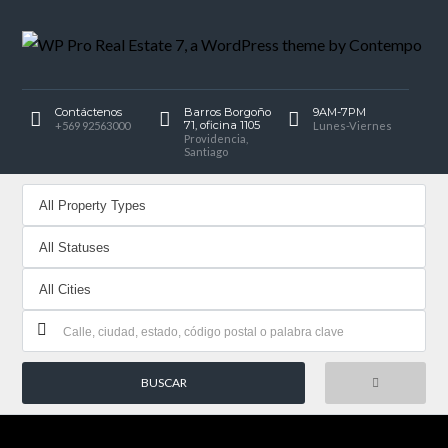
Contáctenos
Barros Borgoño
9AM-7PM
71, oficina 1105
+569 92563000
Lunes-Viernes
Providencia,
Santiago