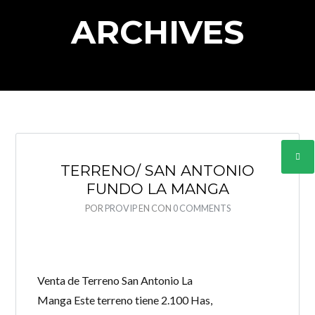
ARCHIVES
Log in
Don't have an account?
Create your
TERRENO/ SAN ANTONIO
account,
it takes less than a minute.
FUNDO LA MANGA
Nombre de usuario
POR
PROVIP
EN
CON
0 COMMENTS
Password
Venta de Terreno San Antonio La
Manga Este terreno tiene 2.100 Has,