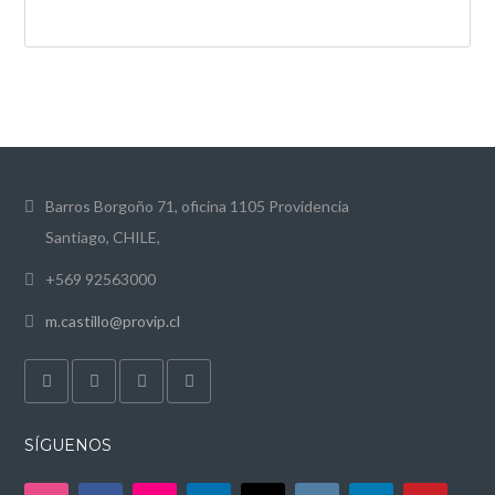
Barros Borgoño 71, oficina 1105 Providencia
Santiago, CHILE,
+569 92563000
m.castillo@provip.cl
SÍGUENOS