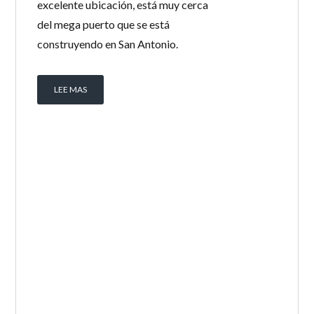
excelente ubicación, está muy cerca
INICIAR SESIÓN
del mega puerto que se está
construyendo en San Antonio.
LEE MAS
Lost your password?